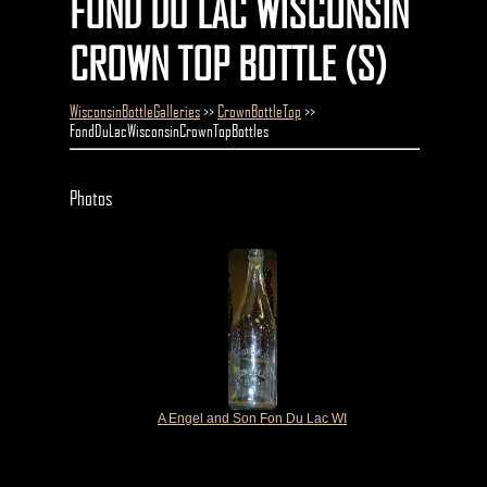
FOND DU LAC WISCONSIN
CROWN TOP BOTTLE (S)
WisconsinBottleGalleries
>>
CrownBottleTop
>>
FondDuLacWisconsinCrownTopBottles
Photos
A Engel and Son Fon Du Lac WI