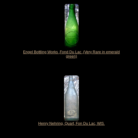
Engel Bottling Works ,Fond Du Lac ,(Very Rare in emerald
green)
Henry Nehring, Quart, Fon Du Lac, WIS.